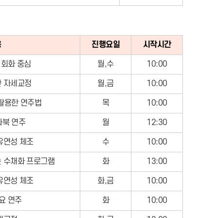
용
진행요일
시작시간
 회화 중심
월,수
10:00
 자세교정
월,금
10:00
 활용한 연주법
목
10:00
타북 연주
월
12:30
유연성 체조
수
10:00
 수채화 프로그램
화
13:00
유연성 체조
화,금
10:00
요 연주
화
10:00