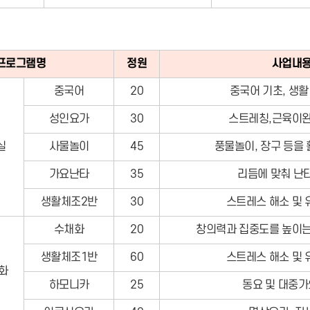
프로그램명
정원
사업내
중국어
20
중국어 기초, 생활
성인요가
30
스트레칭,근육이완
실
사물놀이
45
풍물놀이, 장구 등을
가요난타
35
리듬에 맞춰 난
생활체조2반
30
스트레스 해소 및 
수채화
20
창의력과 집중도를 높이는
생활체조1반
60
스트레스 해소 및 
화
하모니카
25
동요 및 대중가