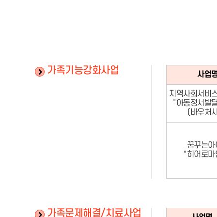
가족기능강화사업
사업
지역사회서비
"아동정서발
(바우처사
꿈꾸는아
"히어로마
가족문제해결/치료사업