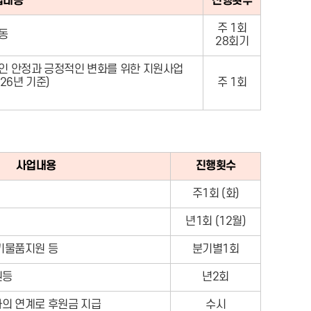
업내용
진행횟수
주 1회
동
28회기
적인 안정과 긍정적인 변화를 위한 지원사업
26년 기준)
주 1회
사업내용
진행횟수
주1회 (화)
년1회 (12월)
기물품지원 등
분기별1회
원등
년2회
의 연계로 후원금 지급
수시