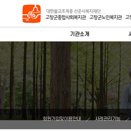
바로가기 메뉴
기관소개
법인대표인사말
회원가
관장인사말
사
기관개요
서
연혁
노
조직현황
지
시설안내
장
회원가입및이용안내
사례관리기능
찾아오시는길