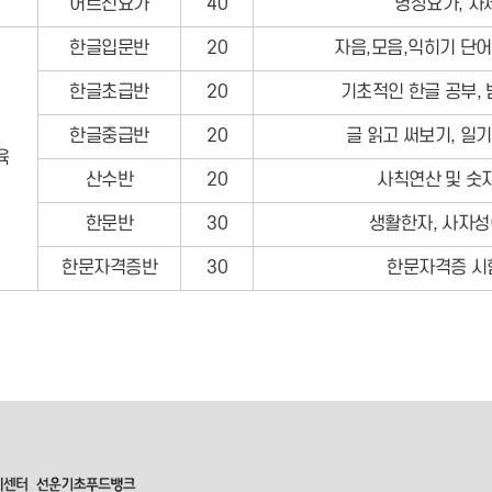
어르신요가
40
명상요가, 자
한글입문반
20
자음,모음,익히기 단
한글초급반
20
기초적인 한글 공부,
한글중급반
20
글 읽고 써보기, 일
육
산수반
20
사칙연산 및 숫
한문반
30
생활한자, 사자성
한문자격증반
30
한문자격증 시