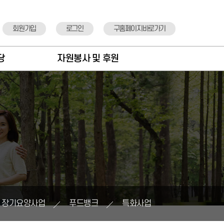
회원가입
로그인
구홈페이지바로가기
당
자원봉사 및 후원
항
자원봉사안내
도
자원봉사신청
실
후원안내
정
후원기관 소개
뉴
후원신청
표
장기요양사업
푸드뱅크
특화사업