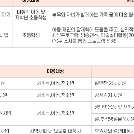
이용대상
사
미취학 아동 및
이야기
부무와 자녀가 함께하는 가족 공예 미술 활
저학년 초등학생
아동 개인의 잠재력에 도움을 주고, 심리
사업
초등학생
세부프로그램: 방송댄스, 미술놀이활동(20
(욕구 조사를 통한 프로그램 선정)
명
이용대상
지원
저소득,아동,청소년
밑반찬 2종 지원
지원
저소득,아동,청소년
김장김치 지원
냉난방용품 및 신학
원사업
저소득,아동,청소년
설.추석명절물품지
원사업
지역사회 내 요보호 대상자
후원자와 결연대상자