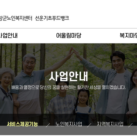
사업안내
어울림마당
복지마
입 및 이용안내
이달의활동
공지사
례관리기능
종합복지
언론보
사업안내
비스제공기능
노인복지
복지자료
배움과 열정으로 당신의 꿈을 실현하는 활기찬 세상을 펼치겠습니다.
인복지사업
지역복지
주요일
역복지사업
장기요양
식당메
기요양사업
버스시간
서비스제공기능
노인복지사업
지역복지사업
푸드뱅크
소식지