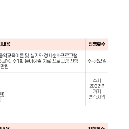
업내용
진행횟수
 음악교육이론 및 실기와 정서순화프로그램
:3교육. 주1회 놀이예술 치료 프로그램 진행
수~금요일
6만원
수시
2032년
까지
원)
연속사업
)