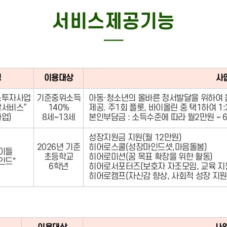
특화사업
서비스제공기능
─
명
이용대상
사
스투자사업
기준중위소득
아동·청소년의 올바른 정서발달을 위하여
달서비스“
140%
제공. 주1회 플롯, 바이올린 중 택1하여 1
업)
8세~13세
본인부담금 : 소득수준에 따라 월2만원 ~ 
성장지원금 지원(월 12만원)
2026년 기준
히어로스쿨(성장마인드셋,마음돌봄)
이들
초등학교
히어로미션(꿈 목표 확장을 위한 활동)
인드"
6학년
히어로서포터즈(보호자 자조모임, 교육 지
히어로캠프(자신감 향상, 사회적 성장 지원