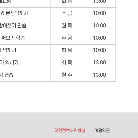
세교정
화,금
13:00
어와 문장익히기
수,금
10:00
 받아쓰기 연습
월,목
10:00
기 써보기 학습
수,금
10:00
자 익히기
화,목
10:00
어 익히기
화,목
13:00
험 연습
월,수
13:00
개인정보처리방침
이용약관