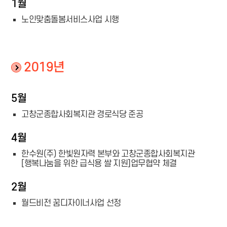
1월
노인맞춤돌봄서비스사업 시행
2019년
5월
고창군종합사회복지관 경로식당 준공
4월
한수원(주) 한빛원자력 본부와 고창군종합사회복지관
[행복나눔을 위한 급식용 쌀 지원]업무협약 체결
2월
월드비전 꿈디자이너사업 선정