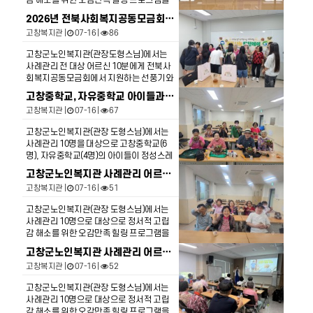
감 해소를 위한 오감만족 힐링 프로그램을
선물로 가져가셨습니다. 배*자 어르신은 한
4회로 준비하여 3회차 수업을 진행하였습
방 향기가 너무 좋아서 집 화장실과 옷장에
2026년 전북사회복지공동모금회지원 사례관리 전대상 어르신의 안전한 여름나기 위한 안심물품(선풍기+이불세트)…
니다. 3회차 수업은 내몸을 살리는 통증오
넣어둘거라며 행복한 미소를 띠고 이런 좋
고창복지관
|
07-16 |
86
일 만들기라는 주제로 일상나누기/음악에
은 프로그램을 열어주신 복지관에 감사드
따라 들썩들썩(어르신체조)/통증아로마오
린다고 하셨습니다.
고창군노인복지관(관장도형스님)에서는
일만들기/통증오일로 내몸의 통증완화라
사례관리 전 대상 어르신 10분에게 전북사
는 주제로 마음의 치유하는 시간을 가졌습
회복지공동모금회에서 지원하는 선풍기와
니다. 강*예 어르신은 다리가 너무 아팠는
이불세트를 전달하였습니다. 이*자 어르신
데 오일을 만들어 아픈곳에 바를 생각을 하
고창중학교, 자유중학교 아이들과 노인복지관 사례관리 어르신이 함께하는 행복담은 반찬 나눔 행사 진행(1회차)
은 여름 이불이 오래되어 새로 사고 싶었는
니 너무 좋다고 말씀하셨고 다음 수업이 너
고창복지관
|
07-16 |
67
데 너무 좋다며 고맙다고 하셨고 서*엽 어르
무 기대된다고 말씀 하셨습니다.
신은 선풍기 목이 고장나서 사려고해도 경
고창군노인복지관(관장 도형스님)에서는
제적 여유가 없어 고쳐쓰고 있었는데 지원
사례관리 10명을 대상으로 고창중학교(6
해 주셔서 너무 감사하다고 말씀하셨습니
명), 자유중학교(4명)의 아이들이 정성스레
다. 이번 지원이 가정의 건강한 식생활과 일
만든 음식을 전달하였습니다. 반찬나눔 행
상생활에 작은 도움이 되기를 바라며, 앞으
고창군노인복지관 사례관리 어르신의 정서적 고립감 해소를 위한 오감만족 힐링 프로그램2회차 수업 진행
사는 7월 한달간 4회차로 진행할 예정이며
로도 대상가정의 안정적인 생활을 위해 지
고창복지관
|
07-16 |
51
첫번째 진행은 7월 15일 17시 은빛복지관
속적으로 함께하겠습니다.
회의실에서 아이들이 만든 메추리알 장조
고창군노인복지관(관장 도형스님)에서는
림을 전달하였다 허*애 어르신은 고사리같
사례관리 10명으로 대상으로 정서적 고립
은 손으로 만든 음식을 전달해 주어서 고맙
감 해소를 위한 오감만족 힐링 프로그램을
다며 잘 먹겠다고 하셨고 다음에 또 만나자
4회로 준비하여 2회차 수업을 진행하였습
고 하시며 아이들을 만나는 자체가 매우 행
고창군노인복지관 사례관리 어르신의 정서적 고립감 해소를 위한 오감만족힐링 프로그램 1회차 진행
니다. 2회차 수업은 일상나누기/명상/뇌를
복하다고 말씀하셨다.
고창복지관
|
07-16 |
52
깨우는 놀이/원예활동/명상과 원예활동을
통한 몸과 마음의 치유하는 시간을 가졌습
고창군노인복지관(관장 도형스님)에서는
니다. 서*엽 어르신은 이렇게 이쁜화분은
사례관리 10명으로 대상으로 정서적 고립
처음이라며 좋아하셨고, 이*님 어르신은 다
감 해소를 위한 오감만족 힐링 프로그램을