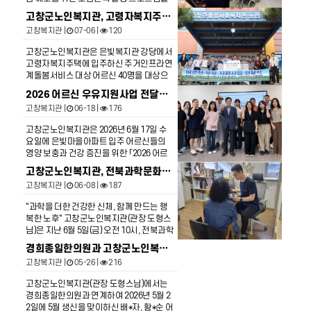
육이는 처음 키워본다고 이쁘게 잘 키우겠
4회로 준비하여 첫 수업을 진행하였습니
다고 말씀하셨고 이렇게 좋은 수업에 참여
고창군노인복지관, 고령자복지주택 ‘성희롱 예방 교육 ’
다. 1회차 수업은 일상나누기/환경교육/뇌
할 수 있어 행복하다고 말씀 하셨습니다.
고창복지관
|
07-06 |
120
를 깨우는 주물럭 설겆이 비누만들기를 하
며 오감을 깨우는 시간을 가졌고 황*순 어르
고창군노인복지관은 은빛복지관 강당에서
신은 맨날 집에 혼자 있다가 수업하러 오셔
고령자복지주택에 입주하신 주거인프라연
서 사람들고 만나고 친환경 비누도 만들어
계돌봄서비스 대상 어르신 40명을 대상으
집으로 가져가 사용할 수 있어서 기분이 좋
로 특별한 프로그램을 개최했습니다. 이번
다고 말씀하셨고 배*자 어르신은 다음수업
2026 어르신 우유지원사업 전달식
프로그램은 어르신들만 실거주하시는 고령
이 기대된다고 말씀하셨습니다.
고창복지관
|
06-18 |
176
자복지주택 내 공동체 생활에서 발생할 수
있는 성희롱을 예방하고, 안전하고 건강한
고창군노인복지관은 2026년 6월 17일 수
상호 존중 문화를 정착시키기 위해 마련되
요일에 은빛마을아파트 입주 어르신들의
었습니다. 전문 강사를 초빙하여 유익한 교
영양 보충과 건강 증진을 위한 「2026 어르
육과 힐링의 시간을 함께 선물해 드렸습니
신 우유지원사업」 전달식을 진행했습니다.
다.
고창군노인복지관, 전북과학문화거점센터와 업무협약(MOU) 체결 및 사업설명회 개최
이번 사업은 한국노인종합복지관협회 공모
고창복지관
|
06-08 |
187
사업으로 선정되어 동진강낙농축협으로부
터 소화가 잘되는 우유(락토프리) 3,600개
"과학을 더한 건강한 신체, 함께 만드는 행
를 후원받아 진행되었습니다. 우유는 향후
복한 노후" 고창군노인복지관(관장 도형스
10주간 주 3회 은빛복지관 경로식당을 이
님)은 지난 6월 5일(금) 오전 10시, 전북과학
용하시는 고령자복지주택 입주민 어르신들
문화거점센터와 함께 지역 주민의 건강 증
에게 점심 식사와 함께 제공됩니다. 고창군
경희종일한의원과 고창군노인복지관 사례관리 어르신과 함께하는 5월 무료한약지원
진과 과학문화 확산을 위한 업무협약(MO
노인복지관은 앞으로도 주거인프라연계돌
고창복지관
|
05-26 |
216
U)을 체결하고 사업설명회를 성공적으로
봄서비스를 통해 지역사회 자원을 연계하
개최하였습니다. 이번 협약은 과학적 기반
여 어르신들의 건강한 노후생활을 지원하
고창군노인복지관(관장 도형스님)에서는
의 체계적인 건강 교육과 일상 속 건강 실천
기 위해 노력하겠습니다.
경희종일한의원과 연계하여 2026년 5월 2
활동을 융합하여, 어르신들을 비롯한 지역
2일에 5월 생신을 맞이하신 배*자, 황*순 어