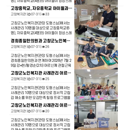
명), 자유중학교(4명)의 아이들이 정성스레
을수 있을것 같다고 너무 고맙다고 말씀하
만든 음식을 전달하였습니다. 7월 23일(목)
셨고 아이들도 이번 반찬나눔 진행으로 반
고창중학교, 자유중학교 아이들과 노인복지관 사례관리 어르신이 함께하는 행복담은 반찬 나눔 행사 진행(2회차)
17시에 3회차 카레 반찬나눔 행사를 은빛
찬을 받고 기뻐하시는 어르신들의 얼굴을
고창복지관
|
07-31 |
33
복지관 회의실에서 전달하였다 서*엽 어르
보면서 작은 행동이 누군가에게 큰 도움이
신은 카레를 먹고 싶어도 손이 많이 가서 만
될 수 있다는 사실을 깨닫고 큰 보람을 느꼈
고창군노인복지관(관장 도형스님)에서는
들어 먹지 못하는데 아이들이 만들어줘서
다는 의견이 많았습니다.
사례관리 10명을 대상으로 고창중학교(6
잘 먹겠다고 하셨고 이런 연계 서비스를 복
명), 자유중학교(4명)의 아이들이 정성스레
지관에서 해주셔서 감사하다고 말씀하셨
만든 음식을 전달하였습니다. 7월22일(수)
다.
경희종일한의원과 고창군노인복지관 사례관리 대상자와 함께하는 7월 무료 한약지원
2회차 반찬나눔 행사는 은빛복지관 회의실
고창복지관
|
07-31 |
26
에서 오뎅볶음을 전달하였다 이*님 어르신
은 날씨도 더운데 아이들이 우리를 위해 맛
고창군노인복지관(관장 도형스님)에서는
있는 반찬을 만들어줘서 감사히 먹겠다고
경희종일한의원과 연계하여 2026년 7월 2
말씀하셨다.
9일 강*현/황경순(2차) 어르신께 관절근육
통증완화, 혈액순환개선, 체력 면역력 보
고창군노인복지관 사례관리 어르신의 정서적 고립감 해소를 위한 오감만족 힐링 프로그램 4회차 수업 진행
강, 염증 억제를 바탕으로 하고 각 기저질환
고창복지관
|
07-31 |
25
을 참고하여 직접 진맥후 개인 맞춤 처방을
해주셨습니다. 강*현, 황*순 어르신은 경제
고창군노인복지관(관장 도형스님)에서는
적으로 넉넉치 않아 아파도 약을 지어먹는
사례관리 10명으로 대상으로 정서적 고립
게 엄두가 나지 않았는데 복지관에서 이렇
감 해소를 위한 오감만족 힐링 프로그램을
게 한약을 지어주셔서 너무 감사하다고 좋
4회로 준비하여 4회차 수업을 진행하였습
아하셨습니다. 이렇게 어르신들을 위해 무
고창군노인복지관 사례관리 어르신의 정서적 고립감 해소를 위한 오감만족 힐링 프로그램 3회차 수업 진행
니다. 4회차 수업은 뇌를 편안하게하는 한
료료 한약을 지어주신 경희종일 한의원 원
고창복지관
|
07-31 |
20
방방향제 만들기라는 주제로 일상나누기/
장님께도 감사드립니다.
명상/ 손유희/한방방향제 만들기/한방방향
고창군노인복지관(관장 도형스님)에서는
제를 이용해 어르신 체취 감소라는 주제로
사례관리 10명으로 대상으로 정서적 고립
마음을 치유하는 시간을 갖고 방향제 2개씩