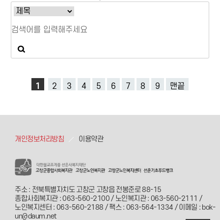
주민들의 삶의 질을 높이고 건강한 공동체
르신께 허리, 다리 통증완화, 혈액순환개
문화를 조성하기 위해 마련되었습니다. 특
선, 면역력 보강, 염증 억제를 바탕으로 하
히 이번에 추진되는 ‘건강과학 프로그램’은
고 각 기저질환을 참고하여 직접 진맥후 개
단순한 신체 활동을 넘어, 과학적 원리를 접
인 맞춤 처방을 해주셨습니다. 배*자, 황*순
목한 인지·신체 통합 프로그램을 통해 어르
어르신은 경제적으로 넉넉치 않아 아파도
신들이 스스로 건강을 관리할 수 있는 능력
약을 지어먹는게 엄두가 나지 않았는데 복
을 키우고, 뇌와 몸이 모두 활력을 찾는 건강
지관에서 이렇게 한약을 지어주셔서 너무
한 노후를 지원하는 데 목적이 있습니다. 이
감사하다고 좋아하셨습니다. 이렇게 어르
번 협약을 시작으로 두 기관은 긴밀한 협력
신들을 위해 무료료 한약을 지어주신 경희
네트워크를 구축하여 전문적이고 다채로운
종일 한의원 원장님께도 감사드립니다.
건강 프로그램을 선보일 예정입니다. 함께
1
2
3
4
5
6
7
8
9
맨끝
소통하며 정서적 유대를 나누고, 더욱 활기
차고 행복한 노후를 보내실 수 있도록 최선
을 다하겠습니다.
개인정보처리방침
이용약관
주소 : 전북특별자치도 고창군 고창읍 전봉준로 88-15
종합사회복지관 : 063-560-2100 / 노인복지관 : 063-560-2111 /
노인복지센터 : 063-560-2188 / 팩스 : 063-564-1334 / 이메일 : bok-
un@daum.net