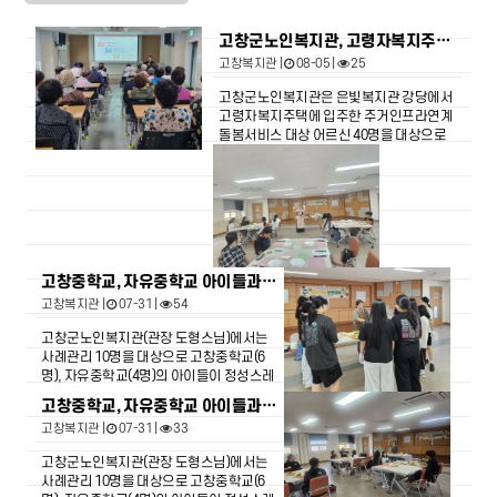
고창군노인복지관, 고령자복지주택 ‘치매 예방 교육 및 샴푸 만들기 체험 ’
고창복지관
|
08-05 |
25
고창군노인복지관은 은빛복지관 강당에서
고령자복지주택에 입주한 주거인프라연계
돌봄서비스 대상 어르신 40명을 대상으로
치매예방교육과 천연한방샴푸 만들기 체험
을 진행했습니다. 이번 프로그램은 고창군
치매안심센터와 연계한 치매예방교육을 통
해 인지건강 관리의 중요성을 알리고, 천연
한방샴푸 만들기 체험을 통해 건강한 생활
습관 형성과 정서적 안정, 사회적 교류를 지
원하기 위해 마련되었습니다. 앞으로도 고
고창중학교, 자유중학교 아이들과 노인복지관 사례관리 어르신이 함께하는 행복담은 반찬 나눔 행사 진행(4회차)
창군노인복지관은 다양한 건강·정서지원
프로그램을 통해 어르신들의 건강하고 활
고창복지관
|
07-31 |
54
기찬 노후생활을 지원하겠습니다.
고창군노인복지관(관장 도형스님)에서는
사례관리 10명을 대상으로 고창중학교(6
명), 자유중학교(4명)의 아이들이 정성스레
만든 음식을 전달하였습니다.7월 24일(금)
고창중학교, 자유중학교 아이들과 노인복지관 사례관리 어르신이 함께하는 행복담은 반찬 나눔 행사 진행(3회차)
4회차 반찬나눔 행사는 아이들이 방학을 맞
고창복지관
|
07-31 |
33
이해 다른날보다 조금 이른 12시에 각 가정
을 방문해 깼잎김치를 전달하였다 김*순 어
고창군노인복지관(관장 도형스님)에서는
르신은 입맛이 없었는데 아이들이 정성스
사례관리 10명을 대상으로 고창중학교(6
레 깻잎김치를 담아줘서 저녁은 맛있게 먹