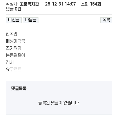
페이지 정보
작성자
고창복지관
25-12-31 14:07
조회
154회
댓글
0건
이전글
다음글
목록
잡곡밥
매생이떡국
조기튀김
봄동겉절이
김치
요구르트
댓글목록
등록된 댓글이 없습니다.