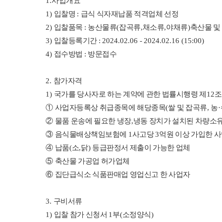
1.
사업개요
1)
입찰명
:
급식 식자재납품 적격업체 선정
2)
입찰품목
:
농산물류
(
잡곡류
,
채소류
,
야채류
)
축산물 및
3)
입찰등록기간
: 2024.02.06 - 2024.02.16 (15:00)
4)
접수방법
:
방문접수
2.
참가자격
1)
국가를 당사자로 하는 계약에 관한 법률시행령 제
12
조
①
사업자등록상 취급종목에 해당종목
(
쌀 및 잡곡류
,
농
·
②
물품 운송에 필요한 냉장
,
냉동 장치가 설치된 차량소
③
음식물배상책임보험에
1
사고당
3
억원 이상 가입한 
④
납품
(
소
,
닭
)
등급판정서 제출이 가능한 업체
⑤
축산물 가공업 허가업체
⑥
집단급식소 식품판매업 영업신고 한 사업자
3.
구비서류
1)
입찰 참가 신청서
1
부
(
소정양식
)