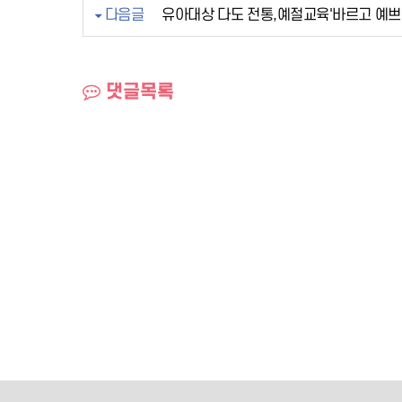
다음글
유아대상 다도 전통,예절교육'바르고 예쁘
댓글목록