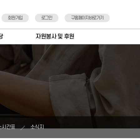
회원가입
로그인
구홈페이지바로가기
당
자원봉사 및 후원
항
자원봉사안내
도
자원봉사신청
실
후원안내
정
후원기관 소개
뉴
후원신청
표
스시간표
소식지