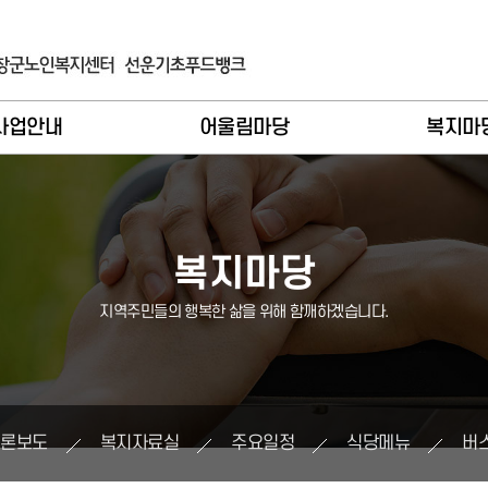
사업안내
어울림마당
복지마
입 및 이용안내
이달의활동
공지사
례관리기능
종합복지
언론보
복지마당
비스제공기능
노인복지
복지자료
지역주민들의 행복한 삶을 위해 함깨하겠습니다.
인복지사업
지역복지
주요일
역복지사업
장기요양
식당메
기요양사업
버스시간
언론보도
복지자료실
주요일정
식당메뉴
버
푸드뱅크
소식지