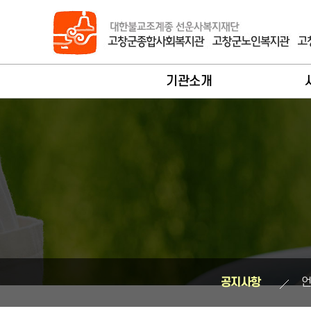
바로가기 메뉴
기관소개
법인대표인사말
회원가
관장인사말
사
기관개요
서
연혁
노
조직현황
지
시설안내
장
공지사항
찾아오시는길