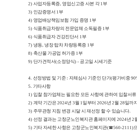
2)
사업자등록증
,
영업신고증 사본 각
1
부
3)
인감증명서
1
부
4)
영업배상책임보험 가입 증명
1
부
5)
식품취급차량의 전문업체 소독필증
1
부
6)
식품취급자 건강진단서
1
부
7)
냉동
,
냉장 탑차 차량등록증
1
부
8)
축산물 가공업 허가증
1
부
9)
단가견적서
(
소정양식
) -
공고일 시세기준
4.
선정방법 및 기준
:
자체심사 기준인 단가
(
평가비중
90
5.
기타사항
1)
입찰 참가업체는 필요한 모든 사항에 관하여 입찰서류
2)
계약 기간은
2024
년
3
월
1
일부터
2026
년
2
월
28
일까
3)
주무관청 지침 변경 시달 시 재선정 할 수 있습니다
.
4)
선정 결과는 고창군노인복지관 홈페이지에
2024
년
2
5)
기타 자세한 사항은 고창군노인복지관
(
☎
560-2111)