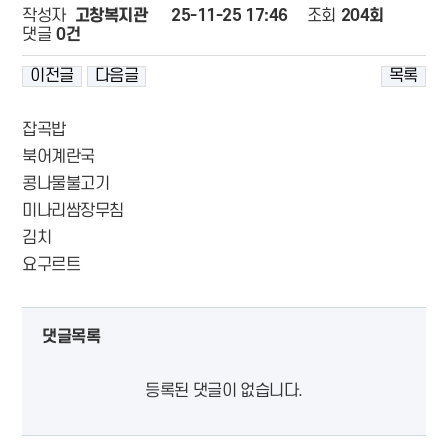
페이지 정보
작성자
고창복지관
25-11-25 17:46
조회
204회
댓글
0건
이전글
다음글
목록
잡곡밥
북어계란국
콩나물불고기
미나리쌈장무침
김치
요구르트
댓글목록
등록된 댓글이 없습니다.